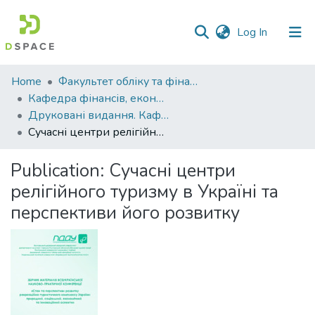
(current)
Log In
Communities
Home
Факультет обліку та фінансів
&
Кафедра фінансів, економічних досліджень і туризму
Collections
Друковані видання. Кафедра фінансів, економічних досліджень і туризму
Сучасні центри релігійного туризму в Україні та перспективи його розвитку
All of DSpace
Publication:
Сучасні центри
Statistics
релігійного туризму в Україні та
перспективи його розвитку