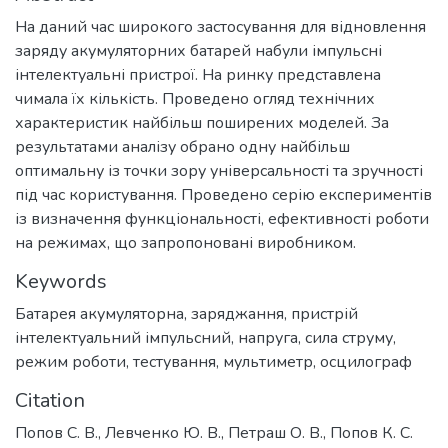
На даний час широкого застосування для відновлення
заряду акумуляторних батарей набули імпульсні
інтелектуальні пристрої. На ринку представлена
чимала їх кількість. Проведено огляд технічних
характеристик найбільш поширених моделей. За
результатами аналізу обрано одну найбільш
оптимальну із точки зору універсальності та зручності
під час користування. Проведено серію експериментів
із визначення функціональності, ефективності роботи
на режимах, що запропоновані виробником.
Keywords
Батарея акумуляторна
,
заряджання
,
пристрій
інтелектуальний імпульсний
,
напруга
,
сила струму
,
режим роботи
,
тестування
,
мультиметр
,
осцилограф
Citation
Попов С. В., Левченко Ю. В., Петраш О. В., Попов К. С.