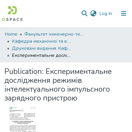
(current)
Log In
Communities
Home
Факультет інженерно-технологічний
&
Кафедра механічної та електричної інженерії
Collections
Друковані видання. Кафедра механічної та електричної інженерії
Експериментальне дослідження режимів інтелектуального імпульсного зарядного пристрою
All of DSpace
Publication:
Експериментальне
Statistics
дослідження режимів
інтелектуального імпульсного
зарядного пристрою