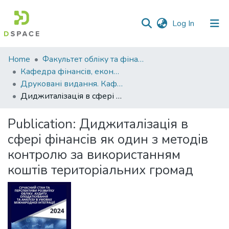
(current)
Log In
Communities
Home
Факультет обліку та фінансів
&
Кафедра фінансів, економічних досліджень і туризму
Collections
Друковані видання. Кафедра фінансів, економічних досліджень і туризму
Диджиталізація в сфері фінансів як один з методів контролю за використанням коштів територіальних громад
All of DSpace
Publication:
Диджиталізація в
Statistics
сфері фінансів як один з методів
контролю за використанням
коштів територіальних громад