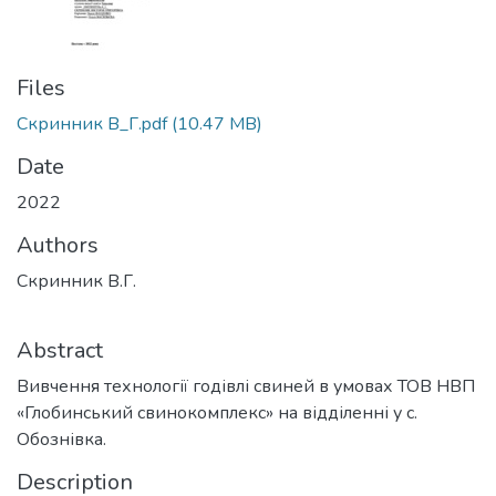
Files
Скринник В_Г.pdf
(10.47 MB)
Date
2022
Authors
Скринник В.Г.
Abstract
Вивчення технології годівлі свиней в умовах ТОВ НВП
«Глобинський свинокомплекс» на відділенні у с.
Обознівка.
Description