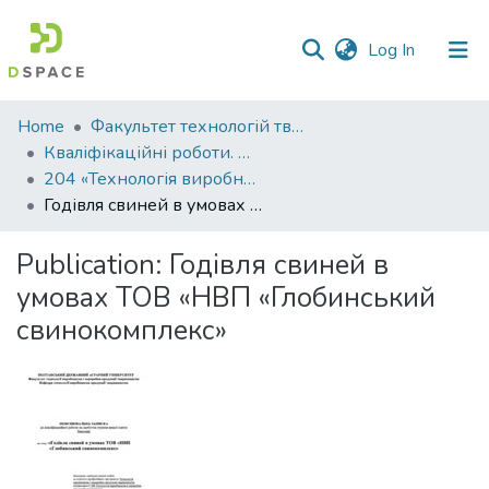
(current)
Log In
Communities
Home
Факультет технологій тваринництва та продовольства
&
Кваліфікаційні роботи. Факультет технологій тваринництва та продовольства
Collections
204 «Технологія виробництва і переробки продукції тваринництва» - Бакалаври 2021-2022
Годівля свиней в умовах ТОВ «НВП «Глобинський свинокомплекс»
All of DSpace
Publication:
Годівля свиней в
Statistics
умовах ТОВ «НВП «Глобинський
свинокомплекс»