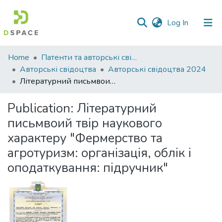
(current)
Log In
Communities
Home
Патенти та авторські свідоцтва
&
Авторські свідоцтва
Авторські свідоцтва 2024
Collections
Літературний письмвоий твір наукового характеру "Фермерство та агротуризм: організація, облік і оподаткування: підручник"
All of DSpace
Publication:
Літературний
письмвоий твір наукового
Statistics
характеру "Фермерство та
агротуризм: організація, облік і
оподаткування: підручник"