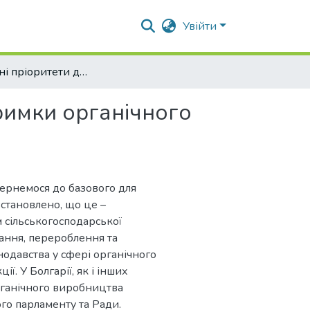
Увійти
Стратегічні пріоритети державної підтримки органічного виробництва в Україні та Болгарії
тримки органічного
ернемося до базового для
встановлено, що це –
м сільськогосподарської
ігання, перероблення та
одавства у сфері органічного
ї. У Болгарії, як і інших
рганічного виробництва
го парламенту та Ради.