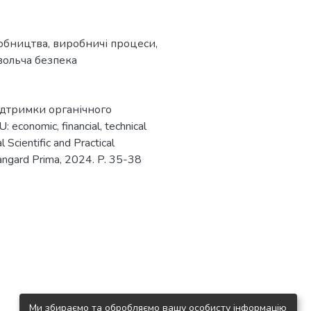
робництва
,
виробничі процеси
,
ольча безпека
підтримки органічного
 economic, financial, technical
 Scientific and Practical
vangard Prima, 2024. P. 35-38
Ми збираємо та обробляємо вашу особисту інформацію