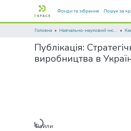
Фонди та зібрання
Пошук за к
Головна
Навчально-науковий інститут економіки, управління, права та інформаційних технологій
Публікація:
Стратегіч
виробництва в Україні
Вантажиться...
Файли