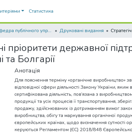
ритеріями
Статистика
Кафедра публічного управління та адміністрування
Друковані видання
ні пріоритети державної під
 та Болгарії
Анотація
Для пояснення терміну «органічне виробництво» зв
відповідної сфери діяльності Закону України, яким 
сертифікована діяльність, пов’язана з виробництво
продукції та усіх процесів її транспортування, збер
продажу, здійснюваних із дотриманням вимог закон
виробництва, обігу та маркування органічної продукці
європейських країнах, щодо визначення сутності о
керуються Регламентом (ЄС) 2018/848 Європейсько