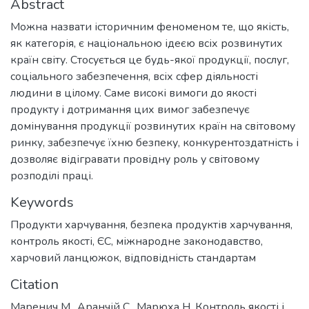
Abstract
Можна назвати історичним феноменом те, що якість,
як категорія, є національною ідеєю всіх розвинутих
країн світу. Стосується це будь-якої продукції, послуг,
соціального забезпечення, всіх сфер діяльності
людини в цілому. Саме високі вимоги до якості
продукту і дотримання цих вимог забезпечує
домінування продукції розвинутих країн на світовому
ринку, забезпечує їхню безпеку, конкурентоздатність і
дозволяє відігравати провідну роль у світовому
розподілі праці.
Keywords
Продукти харчування
,
безпека продуктів харчування
,
контроль якості
,
ЄС
,
міжнародне законодавство
,
харчовий ланцюжок
,
відповідність стандартам
Citation
Маренич М., Аранчій С., Марюха Н. Контроль якості і