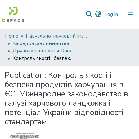
(current)
Log In
Communities
Home
Навчально-науковий інститут агротехнологій, селекції та екології
&
Кафедра рослинництва
Collections
Друковані видання. Кафедра рослинництва
Контроль якості і безпека продуктів харчування в ЄС. Міжнародне законодавство в галузі харчового ланцюжка і потенціал України відповідності стандартам
All of DSpace
Publication:
Контроль якості і
Statistics
безпека продуктів харчування в
ЄС. Міжнародне законодавство в
галузі харчового ланцюжка і
потенціал України відповідності
стандартам