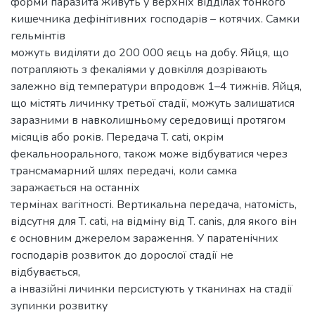
форми паразита живуть у верхніх відділах тонкого
кишечника дефінітивних господарів – котячих. Самки
гельмінтів
можуть виділяти до 200 000 яєць на добу. Яйця, що
потрапляють з фекаліями у довкілля дозрівають
залежно від температури впродовж 1–4 тижнів. Яйця,
що містять личинку третьої стадії, можуть залишатися
заразними в навколишньому середовищі протягом
місяців або років. Передача T. cati, окрім
фекальноорального, також може відбуватися через
трансмамарний шлях передачі, коли самка
заражається на останніх
термінах вагітності. Вертикальна передача, натомість,
відсутня для T. cati, на відміну від T. canis, для якого він
є основним джерелом зараження. У паратенічних
господарів розвиток до дорослої стадії не
відбувається,
а інвазійні личинки персистують у тканинах на стадії
зупинки розвитку