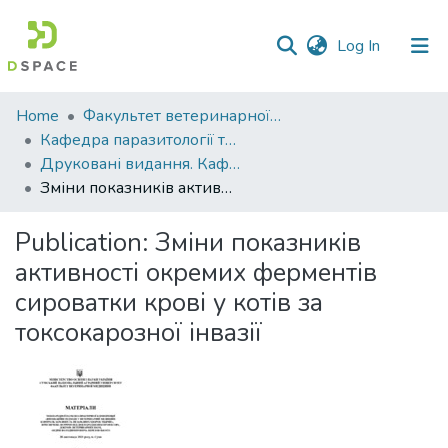
(current)
Log In
Communities
Home
Факультет ветеринарної медицини
&
Кафедра паразитології та ветеринарно-санітарної експертизи
Collections
Друковані видання. Кафедра паразитології та ветеринарно-санітарної експертизи
Зміни показників активності окремих ферментів сироватки крові у котів за токсокарозної інвазії
All of DSpace
Publication:
Зміни показників
Statistics
активності окремих ферментів
сироватки крові у котів за
токсокарозної інвазії