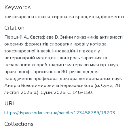
Keywords
токсокарозна інвазія
,
сироватка крові
,
коти
,
ферменти
Citation
Перший А., Євстаф’єва В. Зміни показників активності
окремих ферментів сироватки крові у котів за
токсокарозної інвазії. Інноваційні підходи у
ветеринарній медицині: контроль заразних та
незаразних хвороб тварин : матеріали міжнар. наук.-
практ. конф., присвяченої 80-річчю від дня
народження професора, доктора ветеринарних наук,
Андрія Володимировича Березовського (м. Суми, 28
листоп. 2025 р.). Суми, 2025. С. 148–150.
URI
https://dspace.pdau.edu.ua/handle/123456789/19703
Collections