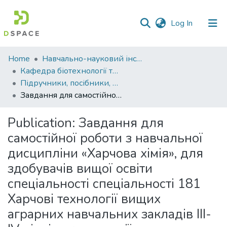
(current)
Log In
Communities
Home
Навчально-науковий інститут агротехнологій, селекції та екології
&
Кафедра біотехнології та хімії
Collections
Підручники, посібники, методичні рекомендації. Кафедра біотехнології та хімії
Завдання для самостійної роботи з навчальної дисципліни «Харчова хімія», для здобувачів вищої освіти спеціальності спеціальності 181 Харчові технології вищих аграрних навчальних закладів ІІІ-ІV рівнів акредитації
All of DSpace
Publication:
Завдання для
Statistics
самостійної роботи з навчальної
дисципліни «Харчова хімія», для
здобувачів вищої освіти
спеціальності спеціальності 181
Харчові технології вищих
аграрних навчальних закладів ІІІ-