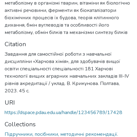
метаболізму в організмі тварин
,
вітаміни як біологічно
активні речовини
,
ферменти як біокаталізатори
біохімічних процесів їх будова
,
теорія клітинного
дихання
,
бмін вуглеводів та особливості його
метаболізму
,
обмін білків та механізми синтезу білків
Citation
Завдання для самостійної роботи з навчальної
дисципліни «Харчова хімія», для здобувачів вищої
освіти спеціальності спеціальності 181 Харчові
технології вищих аграрних навчальних закладів ІІІ-ІV
рівнів акредитації / уклад. В. Крикунова. Полтава,
2023. 45 с.
URI
https://dspace.pdau.edu.ua/handle/123456789/17428
Collections
Підручники, посібники, методичні рекомендації.