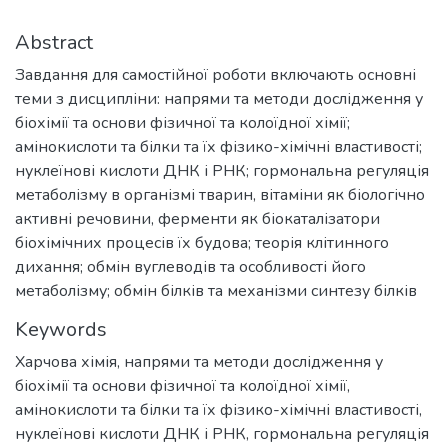
Abstract
Завдання для самостійної роботи включають основні
теми з дисципліни: напрями та методи дослідження у
біохімії та основи фізичної та колоїдної хімії;
амінокислоти та білки та їх фізико-хімічні властивості;
нуклеїнові кислоти ДНК і РНК; гормональна регуляція
метаболізму в організмі тварин, вітаміни як біологічно
активні речовини, ферменти як біокаталізатори
біохімічних процесів їх будова; теорія клітинного
дихання; обмін вуглеводів та особливості його
метаболізму; обмін білків та механізми синтезу білків
Keywords
Харчова хімія
,
напрями та методи дослідження у
біохімії та основи фізичної та колоїдної хімії
,
амінокислоти та білки та їх фізико-хімічні властивості
,
нуклеїнові кислоти ДНК і РНК
,
гормональна регуляція