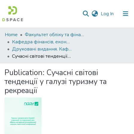
(current)
Log In
Communities
Home
Факультет обліку та фінансів
&
Кафедра фінансів, економічних досліджень і туризму
Collections
Друковані видання. Кафедра фінансів, економічних досліджень і туризму
Cучасні світові тенденції у галузі туризму та рекреації
All of DSpace
Publication:
Cучасні світові
Statistics
тенденції у галузі туризму та
рекреації