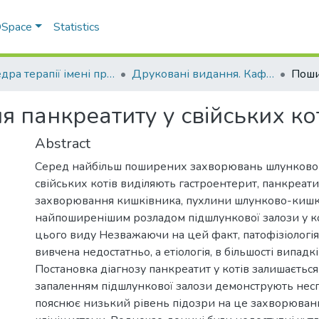
 DSpace
Statistics
Кафедра терапії імені професора П. І. Локеса
Друковані видання. Кафедра терапії імені професора П. І. Локеса
 панкреатиту у свійських ко
Abstract
Серед найбільш поширених захворювань шлунково 
свійських котів виділяють гастроентерит, панкреатит,
захворювання кишківника, пухлини шлунково-кишко
найпоширенішим розладом підшлункової залози у кот
цього виду Незважаючи на цей факт, патофізіологія 
вивчена недостатньо, а етіологія, в більшості випадк
Постановка діагнозу панкреатит у котів залишається
запаленням підшлункової залози демонструють несп
пояснює низький рівень підозри на це захворюва