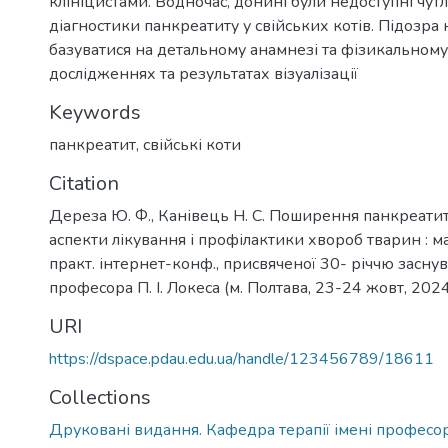
клініцистами. Водночас, донині були недоступні чутл
діагностики панкреатиту у свійських котів. Підозра
базуватися на детальному анамнезі та фізикальному 
дослідженнях та результатах візуалізації
Keywords
панкреатит
,
свійські коти
Citation
Дереза Ю. Ф., Канівець Н. С. Поширення панкреатиту
аспекти лікування і профілактики хвороб тварин : мат
практ. інтернет-конф., присвяченої 30- річчю засну
професора П. І. Локеса (м. Полтава, 23-24 жовт, 2024 
URI
https://dspace.pdau.edu.ua/handle/123456789/18611
Collections
Друковані видання. Кафедра терапії імені професора