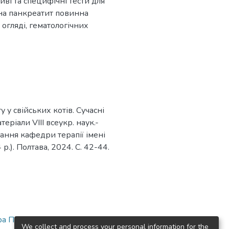
иві та специфічні тести для
 на панкреатит повинна
огляді, гематологічних
 у свійських котів. Сучасні
еріали VIII всеукр. наук.-
вання кафедри терапії імені
р.). Полтава, 2024. С. 42-44.
 П. І. Локеса
We collect and process your personal information for the