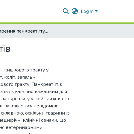
Log In
Поширення панкреатиту у свійських котів
тів
- кишкового тракту у
 коліт, запальні
вого тракту. Панкреатит є
ів і є клінічно важливим для
панкреатиту у свійських котів
ів, залишається невідомою.
 складною, оскільки тварини із
ецифічні клінічні ознаки, що
ння ветеринарними