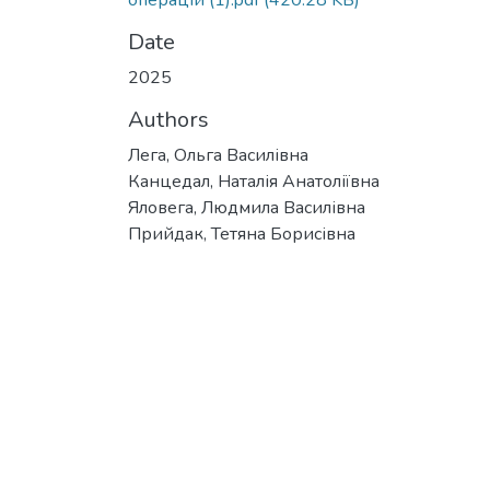
операцій (1).pdf
(420.28 KB)
Date
2025
Authors
Лега, Ольга Василівна
Канцедал, Наталія Анатоліївна
Яловега, Людмила Василівна
Прийдак, Тетяна Борисівна