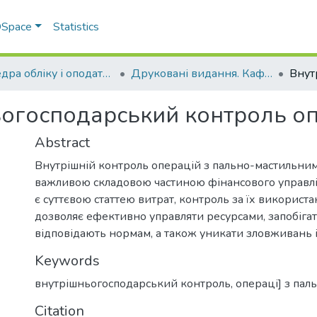
 DSpace
Statistics
Кафедра обліку і оподаткування
Друковані видання. Кафедра обліку і оподаткування
огосподарський контроль о
Abstract
Внутрішній контроль операцій з пально-мастильним
важливою складовою частиною фінансового управлі
є суттєвою статтею витрат, контроль за їх використ
дозволяє ефективно управляти ресурсами, запобігати
відповідають нормам, а також уникати зловживань 
Keywords
внутрішньогосподарський контроль
,
операці] з па
Citation