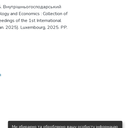
. Б. Внутрішньогосподарський
gy and Economics : Collection of
ceedings of the 1st International
Jan. 2025). Luxembourg, 2025. PP.
я
Ми збираємо та обробляємо вашу особисту інформацію