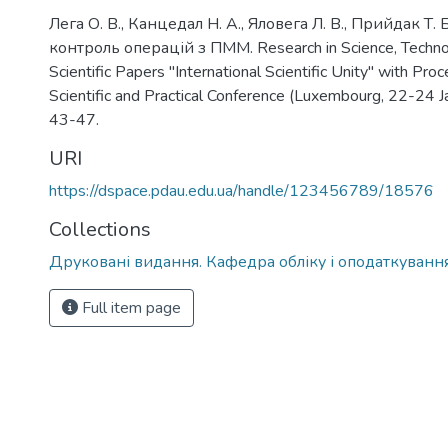
Лега О. В., Канцедал Н. А., Яловега Л. В., Прийдак Т
контроль операцій з ПММ. Research in Science, Technolo
Scientific Papers "International Scientific Unity" with Pro
Scientific and Practical Conference (Luxembourg, 22-24 
43-47.
URI
https://dspace.pdau.edu.ua/handle/123456789/18576
Collections
Друковані видання. Кафедра обліку і оподаткуванн
Full item page