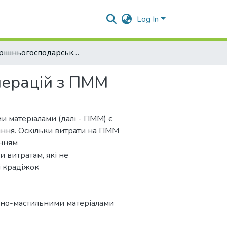
Log In
Внутрішньогосподарський контроль операцій з ПММ
перацій з ПММ
и матеріалами (далі - ПММ) є
ння. Оскільки витрати на ПММ
анням
 витратам, які не
і крадіжок
льно-мастильними матеріалами