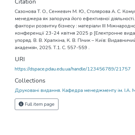
Citation
Сазонова Т. О., Сенкевич М. Ю., Столярова А. С. Ком
менеджера як запорука його ефективної діяльності
фактори розвитку бізнесу : матеріали ІІІ Міжнародн
конференції 23-24 квітня 2025 р [Електронне видання]
упоряд. В. В. Храпкіна, К. В. Пічик – Київ: Видавни
академія», 2025. Т.1. С. 557-559 .
URI
https://dspace.pdau.edu.ua/handle/123456789/21757
Collections
Друковані видання. Кафедра менеджменту ім. І.А. 
Full item page