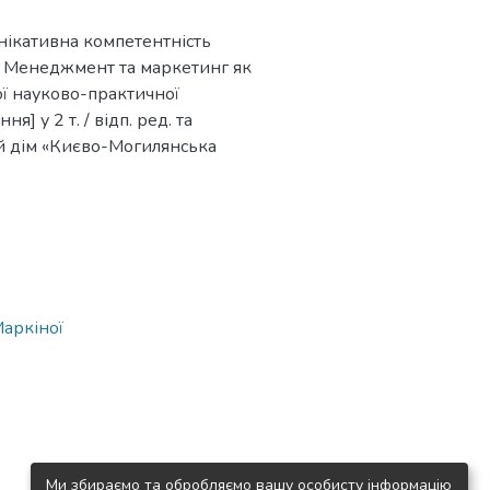
унікативна компетентність
. Менеджмент та маркетинг як
ої науково-практичної
 у 2 т. / відп. ред. та
чий дім «Києво-Могилянська
Маркіної
Ми збираємо та обробляємо вашу особисту інформацію