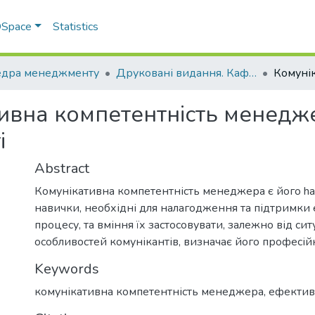
 DSpace
Statistics
дра менеджменту
Друковані видання. Кафедра менеджменту ім. І.А. Маркіної
ивна компетентність менедже
і
Abstract
Комунікативна компетентність менеджера є його hard
навички, необхідні для налагодження та підтримки
процесу, та вміння їх застосовувати, залежно від сит
особливостей комунікантів, визначає його професійн
Keywords
комунікативна компетентність менеджера
,
ефективн