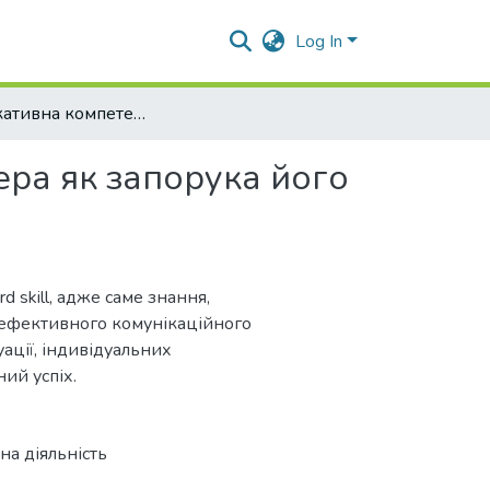
Log In
Комунікативна компетентність менеджера як запорука його ефективної діяльності
ра як запорука його
 skill, адже саме знання,
 ефективного комунікаційного
уації, індивідуальних
ий успіх.
а діяльність