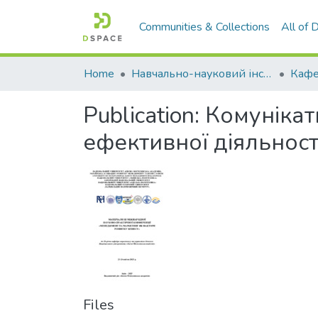
Communities & Collections
All of
Home
Навчально-науковий інститут економіки, управління, права та інформаційних технологій
Кафе
Publication:
Комунікат
ефективної діяльност
Files