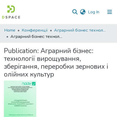
(current)
Log In
Communities
Home
Конференції
Аграрний бізнес: технології вирощування, зберігання, переробки зернових і олійних культур
&
Аграрний бізнес: технології вирощування, зберігання, переробки зернових і олійних культур
Collections
Publication:
Аграрний бізнес:
All of DSpace
технології вирощування,
зберігання, переробки зернових і
Statistics
олійних культур