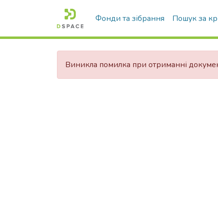
Фонди та зібрання
Пошук за к
Виникла помилка при отриманні докуме