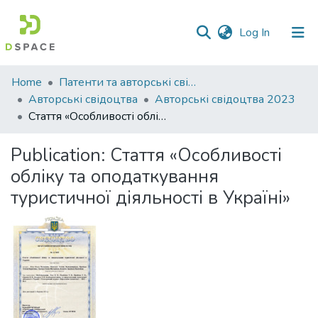
(current)
Log In
Communities
Home
Патенти та авторські свідоцтва
&
Авторські свідоцтва
Авторські свідоцтва 2023
Collections
Стаття «Особливості обліку та оподаткування туристичної діяльності в Україні»
All of DSpace
Publication:
Стаття «Особливості
обліку та оподаткування
Statistics
туристичної діяльності в Україні»