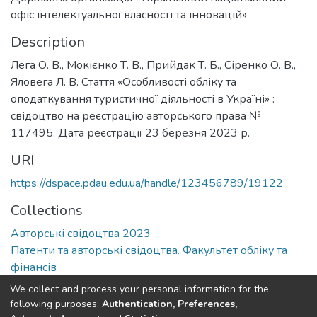
офіс інтелектуальної власності та інновацій»
Description
Лега О. В., Мокієнко Т. В., Прийдак Т. Б., Сіренко О. В.,
Яловега Л. В. Стаття «Особливості обліку та
оподаткування туристичної діяльності в Україні» :
свідоцтво на реєстрацію авторського права №
117495. Дата реєстрації 23 березня 2023 р.
URI
https://dspace.pdau.edu.ua/handle/123456789/19122
Collections
Авторські свідоцтва 2023
Патенти та авторські свідоцтва. Факультет обліку та
фінансів
We collect and process your personal information for the
Full item page
following purposes:
Authentication, Preferences,