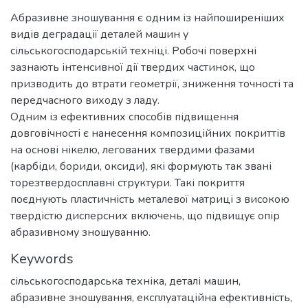
Абразивне зношування є одним із найпоширеніших
видів деградації деталей машин у
сільськогосподарській техніці. Робочі поверхні
зазнають інтенсивної дії твердих частинок, що
призводить до втрати геометрії, зниження точності та
передчасного виходу з ладу.
Одним із ефективних способів підвищення
довговічності є нанесення композиційних покриттів
на основі нікелю, легованих твердими фазами
(карбіди, бориди, оксиди), які формують так звані
торезтвердосплавні структури. Такі покриття
поєднують пластичність металевої матриці з високою
твердістю дисперсних включень, що підвищує опір
абразивному зношуванню.
Keywords
сільськогосподарська техніка
,
деталі машин
,
абразивне зношування
,
експлуатаційна ефективність
,