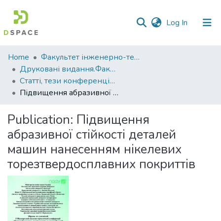
(current)
Log In
Communities
Home
Факультет інженерно-технологічний
&
Друковані видання.Факультет інженерно-технологічний
Collections
Статті, тези конференцій. Факультет інженерно-технологічний
Підвищення абразивної стійкості деталей машин нанесенням нікелевих торезтвердосплавних покриттів
All of DSpace
Publication:
Підвищення
Statistics
абразивної стійкості деталей
машин нанесенням нікелевих
торезтвердосплавних покриттів