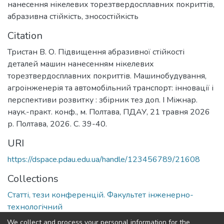
нанесення нікелевих торезтвердосплавних покриттів
,
абразивна стійкість
,
зносостійкість
Citation
Тристан В. О. Підвищення абразивної стійкості
деталей машин нанесенням нікелевих
торезтвердосплавних покриттів. Машинобудування,
агроінженерія та автомобільний транспорт: інновації і
перспективи розвитку : збірник тез доп. І Міжнар.
наук.-практ. конф., м. Полтава, ПДАУ, 21 травня 2026
р. Полтава, 2026. С. 39-40.
URI
https://dspace.pdau.edu.ua/handle/123456789/21608
Collections
Статті, тези конференцій. Факультет інженерно-
технологічний
We collect and process your personal information for the