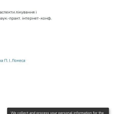
 аспекти лікування і
аук.-практ. інтернет-конф.
 П. І. Локеса
We collect and process your personal information for the