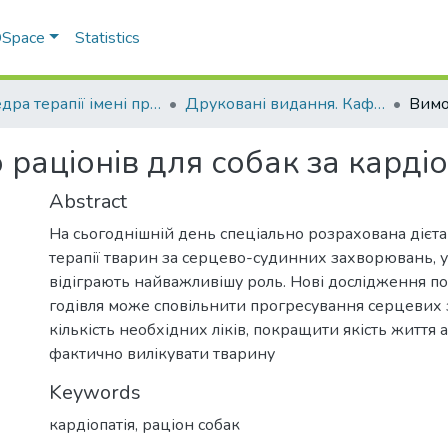
 DSpace
Statistics
Кафедра терапії імені професора П. І. Локеса
Друковані видання. Кафедра терапії імені професора П. І. Локеса
раціонів для собак за кардіо
Abstract
На сьогоднішній день спеціально розрахована дієт
терапії тварин за серцево-судинних захворювань, у
відіграють найважливішу роль. Нові дослідження п
годівля може сповільнити прогресування серцевих 
кількість необхідних ліків, покращити якість життя а
фактично вилікувати тварину
Keywords
кардіопатія
,
раціон собак