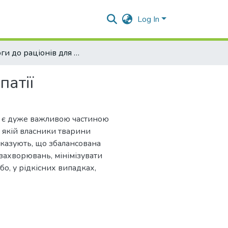
Log In
Вимоги до раціонів для собак за кардіопатії
патії
а є дуже важливою частиною
 якій власники тварини
оказують, що збалансована
захворювань, мінімізувати
бо, у рідкісних випадках,