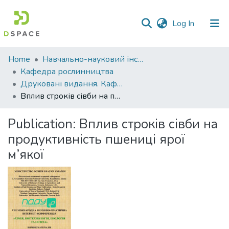
(current)
Log In
Communities
Home
Навчально-науковий інститут агротехнологій, селекції та екології
&
Кафедра рослинництва
Collections
Друковані видання. Кафедра рослинництва
Вплив строків сівби на продуктивність пшениці ярої м’якої
All of DSpace
Publication:
Вплив строків сівби на
Statistics
продуктивність пшениці ярої
м’якої