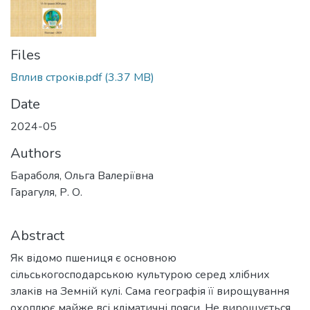
Files
Вплив строків.pdf
(3.37 MB)
Date
2024-05
Authors
Бараболя, Ольга Валеріївна
Гарагуля, Р. О.
Abstract
Як відомо пшениця є основною
сільськогосподарською культурою серед хлібних
злаків на Земній кулі. Сама географія її вирощування
охоплює майже всі кліматичні пояси. Не вирощується