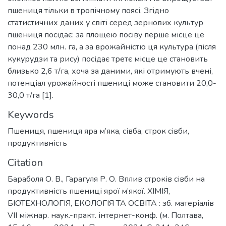
пшениця тільки в тропічному поясі. Згідно
статистичних даних у світі серед зернових культур
пшениця посідає: за площею посіву перше місце це
понад 230 млн. га, а за врожайністю ця культура (після
кукурудзи та рису) посідає третє місце це становить
близько 2,6 т/га, хоча за даними, які отримують вчені,
потенціал урожайності пшениці може становити 20,0-
30,0 т/га [1].
Keywords
Пшениця
,
пшениця яра м’яка
,
сівба
,
строк сівби
,
продуктивність
Citation
Бараболя О. В., Гарагуля Р. О. Вплив строків сівби на
продуктивність пшениці ярої м’якої. ХІМІЯ,
БІОТЕХНОЛОГІЯ, ЕКОЛОГІЯ ТА ОСВІТА : зб. матеріалів
VII міжнар. наук.-практ. інтернет-конф. (м. Полтава,