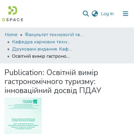
(current)
Log In
Communities
Home
Факультет технологій тваринництва та продовольства
&
Кафедра харчових технологій
Collections
Друковані видання. Кафедра харчових технологій
Освітній вимір гастрономічного туризму: інноваційний досвід ПДАУ
All of DSpace
Publication:
Освітній вимір
Statistics
гастрономічного туризму:
інноваційний досвід ПДАУ