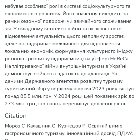
набуває особливої ролі в системі соціокультурного та
економічного розвитку. Його значення виходить за
рамки сезонної подорожі чи звичайного споживання
їжі. У складному контексті війни та післявоєнного
відновлення актуальність цього напрямку зростає,
адже він відкриває можливості для відновлення
локальних економік, формування культурного іміджу
регіонів і розвитку підприємництва у сфері HoReCa.
На тлі триваючої війни внутрішній туризм в Україні
демонструє стійкість і здатність до адаптації. За
даними Державного агентства розвитку туризму,
туристичний збір у першому півріччі 2023 року сягнув
понад 85,5 млн. грн. У 2024 році цей показник зріс до
273 млн. грн., що навіть перевищує довоєнні рівні.
Citation
Мороз С. Калашник О. Кузнєцов Р. Освітній вимір
гастрономічного туризму: інноваційний досвід ПДАУ.