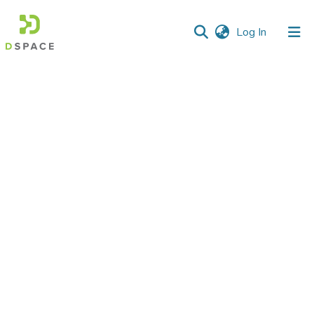
(current)
Log In
Communities
&
Collections
All of DSpace
Statistics