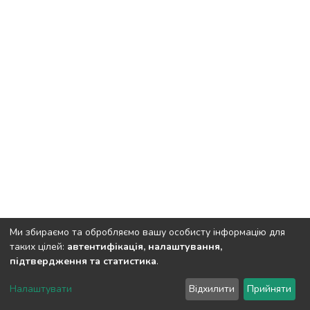
Ми збираємо та обробляємо вашу особисту інформацію для
таких цілей:
автентифікація, налаштування,
підтвердження та статистика
.
DSpace software
copyright © 2002-2026
LYRASIS
Налаштувати
Відхилити
Прийняти
Cookie settings
Send Feedback