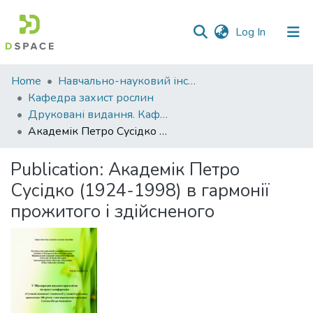
(current)
Log In
Communities
Home
Навчально-науковий інститут агротехнологій, селекції та екології
&
Кафедра захист рослин
Collections
Друковані видання. Кафедра захист рослин
Академік Петро Сусідко (1924-1998) в гармонії прожитого і здійсненого
All of DSpace
Publication:
Академік Петро
Statistics
Сусідко (1924-1998) в гармонії
прожитого і здійсненого