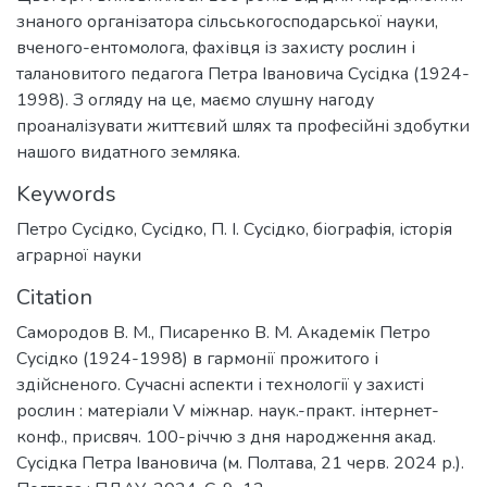
знаного організатора сільськогосподарської науки,
вченого-ентомолога, фахівця із захисту рослин і
талановитого педагога Петра Івановича Сусідка (1924-
1998). З огляду на це, маємо слушну нагоду
проаналізувати життєвий шлях та професійні здобутки
нашого видатного земляка.
Keywords
Петро Сусідко
,
Сусідко
,
П. І. Сусідко
,
біографія
,
історія
аграрної науки
Citation
Самородов В. М., Писаренко В. М. Академік Петро
Сусідко (1924-1998) в гармонії прожитого і
здійсненого. Сучасні аспекти і технології у захисті
рослин : матеріали V міжнар. наук.-практ. інтернет-
конф., присвяч. 100-річчю з дня народження акад.
Сусідка Петра Івановича (м. Полтава, 21 черв. 2024 р.).