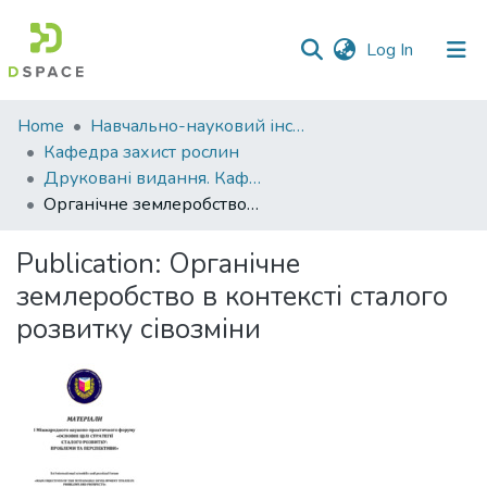
(current)
Log In
Communities
Home
Навчально-науковий інститут агротехнологій, селекції та екології
&
Кафедра захист рослин
Collections
Друковані видання. Кафедра захист рослин
Органічне землеробство в контексті сталого розвитку сівозміни
All of DSpace
Publication:
Органічне
Statistics
землеробство в контексті сталого
розвитку сівозміни