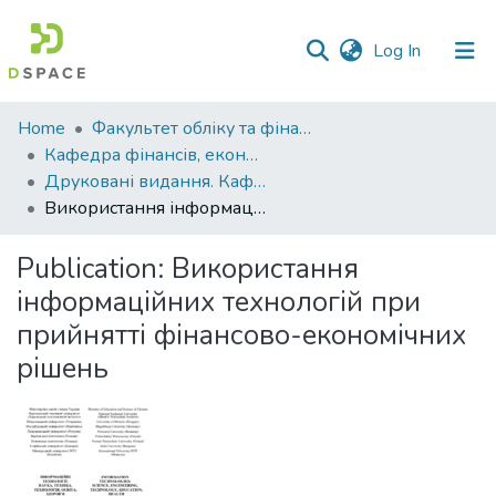
(current)
Log In
Communities
Home
Факультет обліку та фінансів
&
Кафедра фінансів, економічних досліджень і туризму
Collections
Друковані видання. Кафедра фінансів, економічних досліджень і туризму
Використання інформаційних технологій при прийнятті фінансово-економічних рішень
All of DSpace
Publication:
Використання
Statistics
інформаційних технологій при
прийнятті фінансово-економічних
рішень