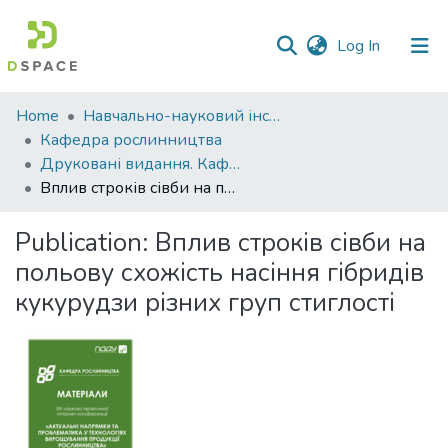
(current)
Log In
Communities
Home
Навчально-науковий інститут агротехнологій, селекції та екології
&
Кафедра рослинництва
Collections
Друковані видання. Кафедра рослинництва
Вплив строків сівби на польову схожість насіння гібридів кукурудзи різних груп стиглості
All of DSpace
Publication:
Вплив строків сівби на
Statistics
польову схожість насіння гібридів
кукурудзи різних груп стиглості