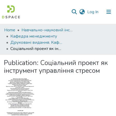
(current)
Log In
Communities
Home
Навчально-науковий інститут економіки, управління, права та інформаційних технологій
&
Кафедра менеджменту
Collections
Друковані видання. Кафедра менеджменту ім. І.А. Маркіної
Соціальний проект як інструмент управління стресом
All of DSpace
Publication:
Соціальний проект як
Statistics
інструмент управління стресом