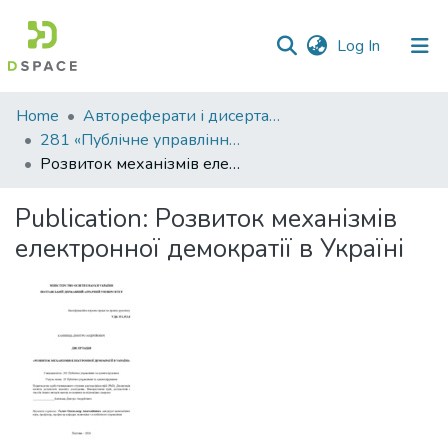
(current)
Log In
Communities
Home
Автореферати і дисертації
&
281 «Публічне управління та адміністрування»
Collections
Розвиток механізмів електронної демократії в Україні
All of DSpace
Publication:
Розвиток механізмів
електронної демократії в Україні
Statistics