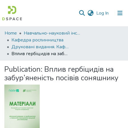
(current)
Log In
Communities
Home
Навчально-науковий інститут агротехнологій, селекції та екології
&
Кафедра рослинництва
Collections
Друковані видання. Кафедра рослинництва
Вплив гербіцидів на забур’яненість посівів соняшнику
All of DSpace
Publication:
Вплив гербіцидів на
Statistics
забур’яненість посівів соняшнику