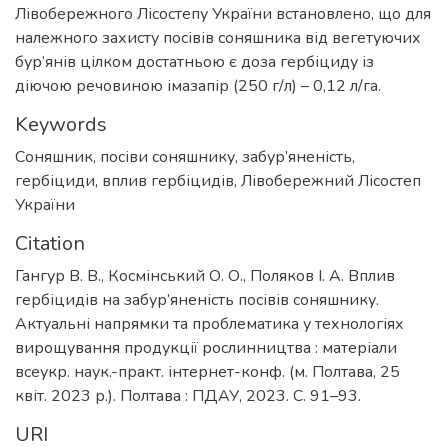
Лівобережного Лісостепу України встановлено, що для
належного захисту посівів соняшника від вегетуючих
бур’янів цілком достатньою є доза гербіциду із
діючою речовиною імазапір (250 г/л) – 0,12 л/га.
Keywords
Соняшник
,
посіви соняшнику
,
забур’яненість
,
гербіциди
,
вплив гербіцидів
,
Лівобережний Лісостеп
України
Citation
Гангур В. В., Космінський О. О., Поляков І. А. Вплив
гербіцидів на забур’яненість посівів соняшнику.
Актуальні напрямки та проблематика у технологіях
вирощування продукції рослинництва : матеріали
всеукр. наук.-практ. інтернет-конф. (м. Полтава, 25
квіт. 2023 р.). Полтава : ПДАУ, 2023. С. 91–93.
URI