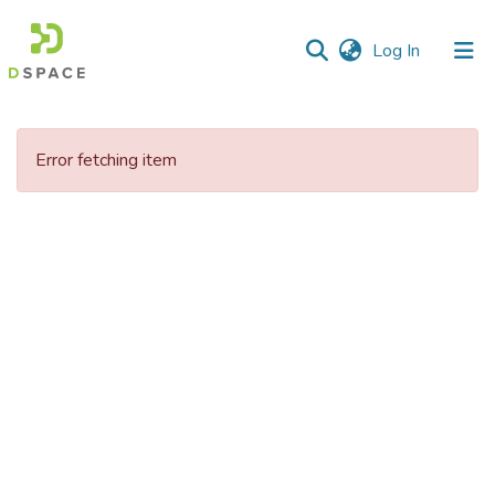
(current)
Log In
Communities
&
Error fetching item
Collections
All of DSpace