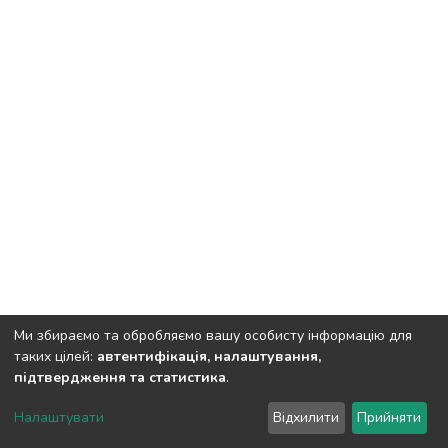
Ми збираємо та обробляємо вашу особисту інформацію для
таких цілей:
автентифікація, налаштування,
підтвердження та статистика
.
DSpace software
copyright © 2002-2026
LYRASIS
Налаштувати
Відхилити
Прийняти
Cookie settings