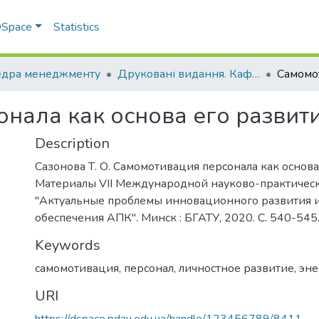
 DSpace
Statistics
дра менеджменту
Друковані видання. Кафедра менеджменту ім. І.А. Маркіної
нала как основа его развити
Description
Сазонова Т. О. Самомотивация персонала как основа
Материалы VII Международной науково-практиче
"Актуальные проблемы инновационного развития 
обеспечения АПК". Минск : БГАТУ, 2020. С. 540-545
Keywords
самомотивация
,
персонал
,
личностное развитие
,
эне
URI