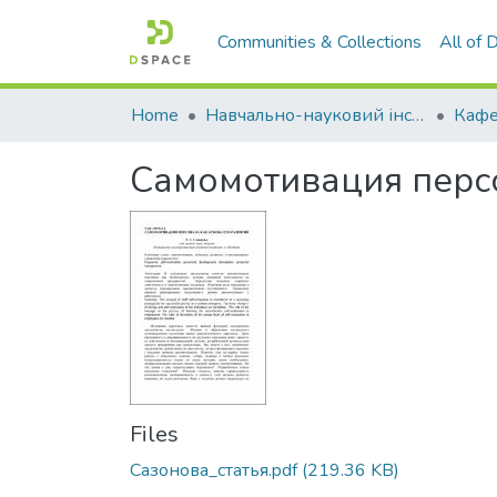
Communities & Collections
All of
Home
Навчально-науковий інститут економіки, управління, права та інформаційних технологій
Кафе
Самомотивация персо
Files
Сазонова_статья.pdf
(219.36 KB)