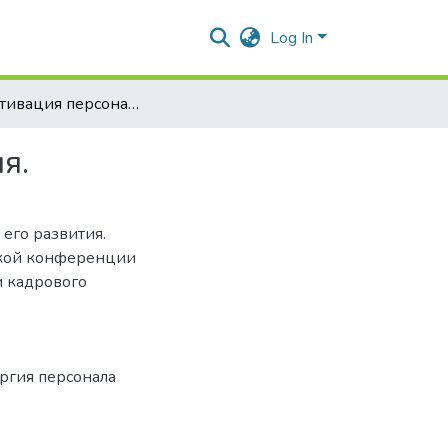
Log In
Самомотивация персонала как основа его развития.
я.
 его развития.
ской конференции
и кадрового
.
ргия персонала