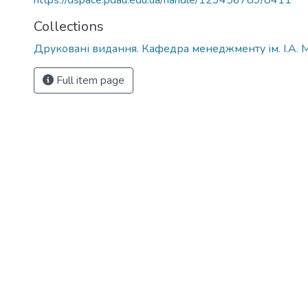
https://dspace.pdau.edu.ua/handle/123456789/8411
Collections
Друковані видання. Кафедра менеджменту ім. І.А. 
Full item page