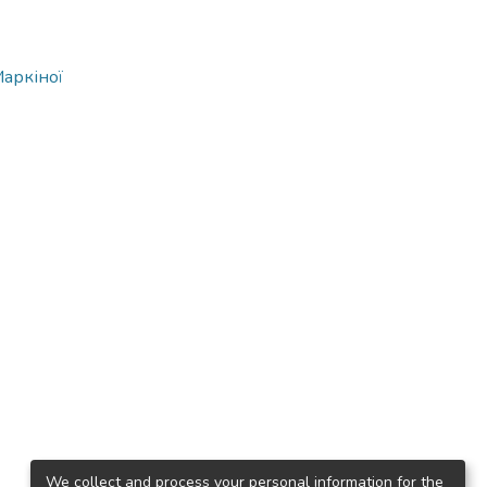
Маркіної
We collect and process your personal information for the