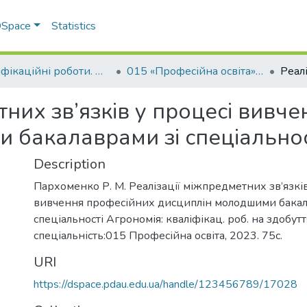
 DSpace
Statistics
Кваліфікаційні роботи. Факультет інженерно-технологічний
015 «Професійна освіта» - Магістри 2023-2024
тних зв’язків у процесі вивч
 бакалаврами зі спеціальнос
Description
Пархоменко Р. М. Реалізації міжпредметних зв’язків
вивчення професійних дисциплін молодшими бакал
спеціальності Агрономія: кваліфікац. роб. на здобут
спеціальність:015 Професійна освіта, 2023. 75с.
URI
https://dspace.pdau.edu.ua/handle/123456789/17028