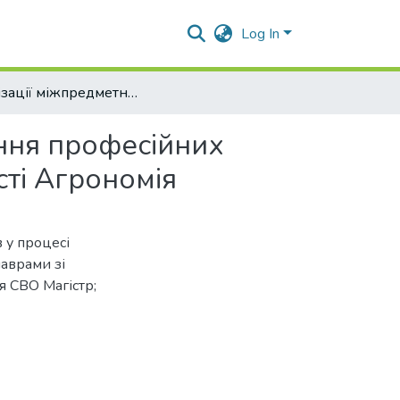
Log In
Реалізації міжпредметних зв’язків у процесі вивчення професійних дисциплін молодшими бакалаврами зі спеціальності Агрономія
ення професійних
ті Агрономія
 у процесі
аврами зі
тя СВО Магістр;