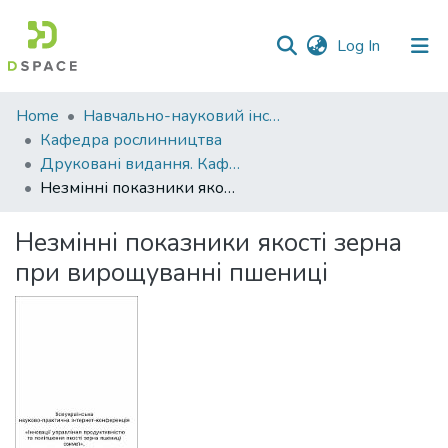
(current)
Log In
Communities
Home
Навчально-науковий інститут агротехнологій, селекції та екології
&
Кафедра рослинництва
Collections
Друковані видання. Кафедра рослинництва
Незмінні показники якості зерна при вирощуванні пшениці
All of DSpace
Незмінні показники якості зерна
Statistics
при вирощуванні пшениці