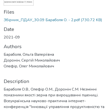
Files
Збірник_ПДАУ_30.09 Бараболя О. - 2.pdf
(730.72 KB)
Date
2021-09
Authors
Бараболя, Ольга Валеріївна
Доронін, Сергій Миколайович
Олефір, Олег Миколайович
Description
Бараболя О.В., Олефір О.М., Доронін С.М. Незмінні
показники якості зерна при вирощуванні пшениці.
Всеукраїнська науково-практична інтернет-
конференція "Інновації управління продуктивністю та