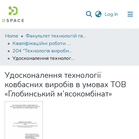
(current)
Log In
Communities
Home
Факультет технологій тваринництва та продовольства
&
Кваліфікаційні роботи. Факультет технологій тваринництва та продовольства
Collections
204 "Технологія виробництва і переробки продукції тваринництва" - Магістри 2021-2022
Удосконалення технології ковбасних виробів в умовах ТОВ «Глобинський м’ясокомбінат»
All of DSpace
Удосконалення технології
Statistics
ковбасних виробів в умовах ТОВ
«Глобинський м’ясокомбінат»