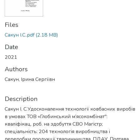
Files
Сакун І.С..pdf
(2.18 MB)
Date
2021
Authors
Сакун, Ірина Сергіївн
Description
Сакун І. С.Удосконалення технології ковбасних виробів
в умовах ТОВ «Глобинський м’ясокомбінат":
кваліфікац. роб. на здобуття СВО Магістр;
спеціальність: 204 технологія виробництва і
переробки продукції тваринництва. ПДАУ. Полтава,