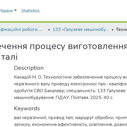
 DSpace
Statistics
Кваліфікаційні роботи. Факультет інженерно-технологічний
133 «Галузеве машинобудування» - Бакалаври 2024-2025
ечення процесу виготовлення
талі
Description
Какадій М. О. Технологічне забезпечення процесу 
черв’ячного валу приводу електричної талі : кваліфік
здобуття СВО Бакалавр; спеціальність: 133 Галузеве
машинобудування, ПДАУ. Полтава, 2025. 40 с.
Keywords
вал черв’ячний
,
привод талі
,
маршрут обробки
,
прип
затиску
,
економічна ефективність
,
освітлення
,
довкі