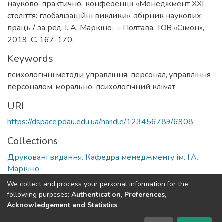
науково-практичної конференції «Менеджмент ХХІ
століття: глобалізаційні виклики»: збірник наукових
праць / за ред. І. А. Маркіної. – Полтава: ТОВ «Сімон»,
2019. С. 167-170.
Keywords
психологічні методи управління
,
персонал
,
управління
персоналом
,
морально-психологічний клімат
URI
https://dspace.pdau.edu.ua/handle/123456789/6908
Collections
Друковані видання. Кафедра менеджменту ім. І.А.
Маркіної
We collect and process your personal information for the
Full item page
following purposes:
Authentication, Preferences,
Acknowledgement and Statistics
.
DSpace software
copyright © 2002-2026
LYRASIS