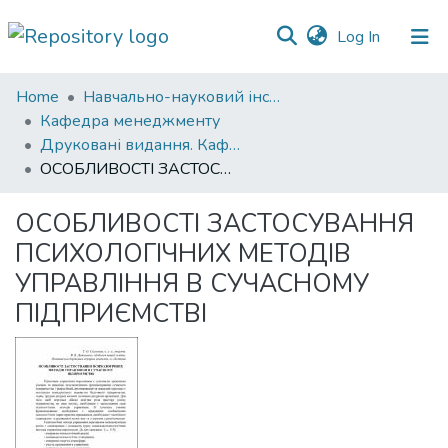
(current)
Log In
Communities
Home
Навчально-науковий інститут економіки, управління, права та інформаційних технологій
&
Кафедра менеджменту
Collections
Друковані видання. Кафедра менеджменту ім. І.А. Маркіної
ОСОБЛИВОСТІ ЗАСТОСУВАННЯ ПСИХОЛОГІЧНИХ МЕТОДІВ УПРАВЛІННЯ В СУЧАСНОМУ ПІДПРИЄМСТВІ
All of DSpace
ОСОБЛИВОСТІ ЗАСТОСУВАННЯ
Statistics
ПСИХОЛОГІЧНИХ МЕТОДІВ
УПРАВЛІННЯ В СУЧАСНОМУ
ПІДПРИЄМСТВІ