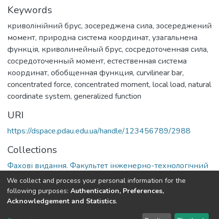
Keywords
криволінійний брус
,
зосереджена сила
,
зосереджений
момент
,
природна система координат
,
узагальнена
функція
,
криволинейный брус
,
сосредоточенная сила
,
сосредоточенный момент
,
естественная система
координат
,
обобщенная функция
,
curvilinear bar
,
concentrated force
,
concentrated moment
,
local load
,
natural
coordinate system
,
generalized function
URI
https://dspace.pdau.edu.ua/handle/123456789/2988
Collections
Фахові видання. Факультет інженерно-технологічний
We collect and process your personal information for the
Full item page
following purposes:
Authentication, Preferences,
Acknowledgement and Statistics
.
DSpace software
copyright © 2002-2026
LYRASIS