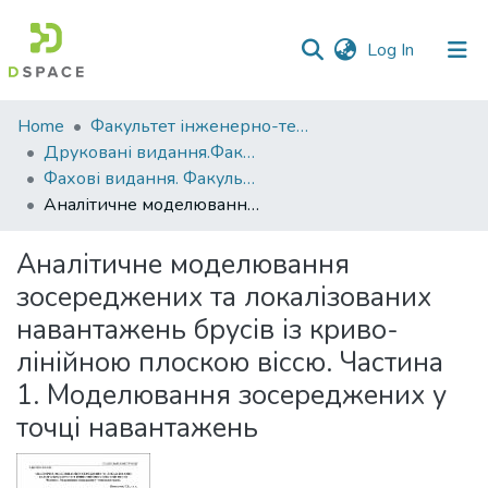
(current)
Log In
Communities
Home
Факультет інженерно-технологічний
&
Друковані видання.Факультет інженерно-технологічний
Collections
Фахові видання. Факультет інженерно-технологічний
Аналітичне моделювання зосереджених та локалізованих навантажень брусів із криво-лінійною плоскою віссю. Частина 1. Моделювання зосереджених у точці навантажень
All of DSpace
Аналітичне моделювання
Statistics
зосереджених та локалізованих
навантажень брусів із криво-
лінійною плоскою віссю. Частина
1. Моделювання зосереджених у
точці навантажень