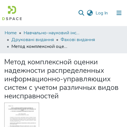
(current)
Log In
Communities
Home
Навчально-науковий інститут економіки, управління, права та інформаційних технологій
&
Друковані видання
Фахові видання
Collections
Метод комплексной оценки надежности распределенных информационно-управляющих систем с учетом различных видов неисправностей
All of DSpace
Метод комплексной оценки
надежности распределенных
Statistics
информационно-управляющих
систем с учетом различных видов
неисправностей