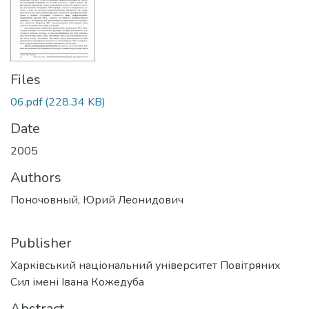
Files
06.pdf
(228.34 KB)
Date
2005
Authors
Поночовный, Юрий Леонидович
Publisher
Харківський національний університет Повітряних
Сил імені Івана Кожедуба
Abstract