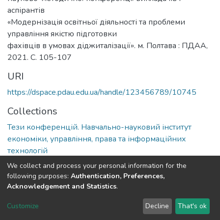
аспірантів
«Модернізація освітньої діяльності та проблеми
управління якістю підготовки
фахівців в умовах діджиталізації». м. Полтава : ПДАА,
2021. С. 105-107
URI
https://dspace.pdau.edu.ua/handle/123456789/10745
Collections
Тези конференцій. Навчально-науковий інститут
економіки, управління, права та інформаційних
технологій
We collect and process your personal information for the
Full item page
following purposes:
Authentication, Preferences,
Acknowledgement and Statistics
.
DSpace software
copyright © 2002-2026
LYRASIS
Customize
Decline
That's ok
Cookie settings
Send Feedback