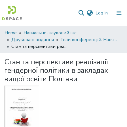
(current)
Log In
Communities
Home
Навчально-науковий інститут економіки, управління, права та інформаційних технологій
&
Друковані видання
Тези конференцій. Навчально-науковий інститут економіки, управління, права та інформаційних технологій
Collections
Стан та перспективи реалізації гендерної політики в закладах вищої освіти Полтави
All of DSpace
Стан та перспективи реалізації
гендерної політики в закладах
Statistics
вищої освіти Полтави