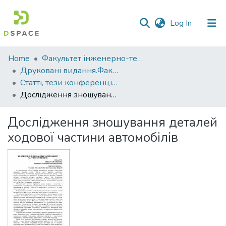
(current)
Log In
Communities
Home
Факультет інженерно-технологічний
&
Друковані видання.Факультет інженерно-технологічний
Collections
Статті, тези конференцій. Факультет інженерно-технологічний
Дослідження зношування деталей ходової частини автомобілів
All of DSpace
Дослідження зношування деталей
Statistics
ходової частини автомобілів