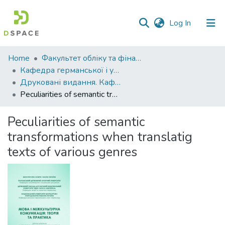
(current)
Log In
Communities
Home
Факультет обліку та фінансів
&
Кафедра германської і української філології
Collections
Друковані видання. Кафедра германської і української філології
Peculiarities of semantic transformations when translatig texts of various genres
All of DSpace
Peculiarities of semantic
Statistics
transformations when translatig
texts of various genres