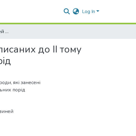
Log In
Характеристика свиней миргородської породи, записаних до ІІ тому Державної книги племінних тварин локальних порід
исаних до ІІ тому
рід
оди, які занесені
льних порід
свиней