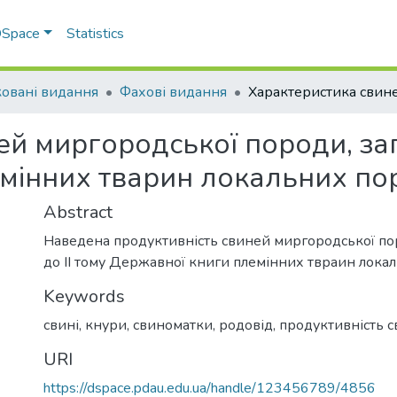
 DSpace
Statistics
овані видання
Фахові видання
й миргородської породи, зап
мінних тварин локальних по
Abstract
Наведена продуктивність свиней миргородської пор
до ІІ тому Державної книги племінних твраин лока
Keywords
свині
,
кнури
,
свиноматки
,
родовід
,
продуктивність 
URI
https://dspace.pdau.edu.ua/handle/123456789/4856