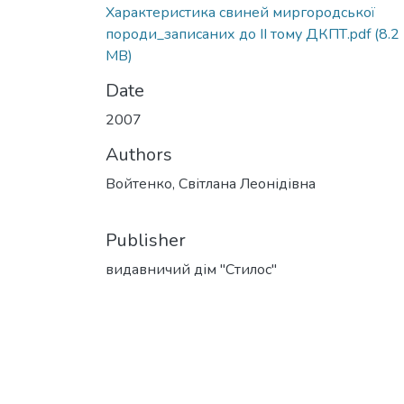
Характеристика свиней миргородської
породи_записаних до ІІ тому ДКПТ.pdf
(8.2
MB)
Date
2007
Authors
Войтенко, Світлана Леонідівна
Publisher
видавничий дім "Стилос"