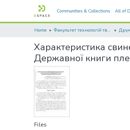
Communities & Collections
All of
Home
Факультет технологій тваринництва та продовольства
Друк
Характеристика свине
Державної книги пле
Files