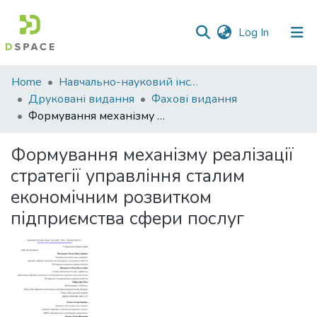
(current)
Log In
Communities
Home
Навчально-науковий інститут економіки, управління, права та інформаційних технологій
&
Друковані видання
Фахові видання
Collections
Формування механізму реалізації стратегії управління сталим економічним розвитком підприємства сфери послуг
All of DSpace
Формування механізму реалізації
стратегії управління сталим
Statistics
економічним розвитком
підприємства сфери послуг