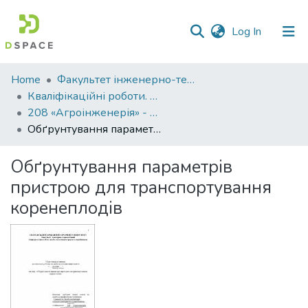
(current)
Log In
Communities
Home
Факультет інженерно-технологічний
&
Кваліфікаційні роботи. Факультет інженерно-технологічний
Collections
208 «Агроінженерія» - Магістри 2021-2022
Обґрунтування параметрів пристрою для транспортування коренеплодів
All of DSpace
Обґрунтування параметрів
Statistics
пристрою для транспортування
коренеплодів