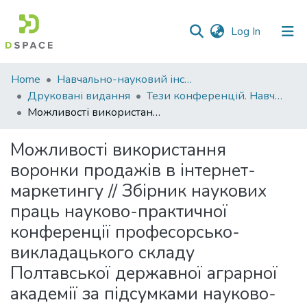
(current)
Log In
Communities
Home
Навчально-науковий інститут економіки, управління, права та інформаційних технологій
&
Друковані видання
Тези конференцій. Навчально-науковий інститут економіки, управління, права та інформаційних технологій
Collections
Можливості використання воронки продажів в інтернет-маркетингу // Збірник наукових праць науково-практичної конференції професорсько-викладацького складу Полтавської державної аграрної академії за підсумками науково-дослідної роботи в 2019 році (м. Полтава, 22-23 квітня 2020 року)
All of DSpace
Можливості використання
воронки продажів в інтернет-
Statistics
маркетингу // Збірник наукових
праць науково-практичної
конференції професорсько-
викладацького складу
Полтавської державної аграрної
академії за підсумками науково-