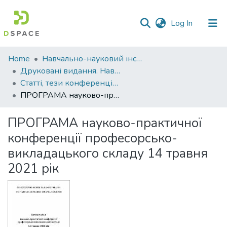
(current)
Log In
Communities
Home
Навчально-науковий інститут агротехнологій, селекції та екології
&
Друковані видання. Навчально-науковий інститут агротехнологій, селекції та екології
Collections
Статті, тези конференцій. Навчально-науковий інститут агротехнологій, селекції та екології
ПРОГРАМА науково-практичної конференції професорсько-викладацького складу 14 травня 2021 рік
All of DSpace
ПРОГРАМА науково-практичної
Statistics
конференції професорсько-
викладацького складу 14 травня
2021 рік