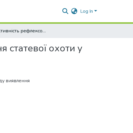
Log In
Ефективність рефлексологічного методу виявлення статевої охоти у телиць
 статевої охоти у
оду виявлення