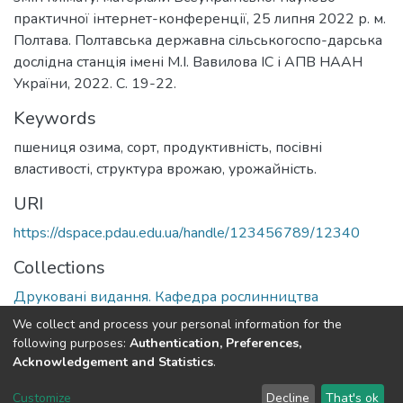
практичної інтернет-конференції, 25 липня 2022 р. м.
Полтава. Полтавська державна сільськогоспо-дарська
дослідна станція імені М.І. Вавилова ІС і АПВ НААН
України, 2022. С. 19-22.
Keywords
пшениця озима, сорт, продуктивність, посівні
властивості, структура врожаю, урожайність.
URI
https://dspace.pdau.edu.ua/handle/123456789/12340
Collections
Друковані видання. Кафедра рослинництва
We collect and process your personal information for the
Full item page
following purposes:
Authentication, Preferences,
Acknowledgement and Statistics
.
DSpace software
copyright © 2002-2026
LYRASIS
Customize
Decline
That's ok