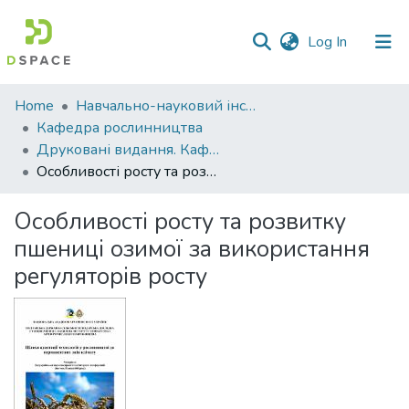
(current)
Log In
Communities
Home
Навчально-науковий інститут агротехнологій, селекції та екології
&
Кафедра рослинництва
Collections
Друковані видання. Кафедра рослинництва
Особливості росту та розвитку пшениці озимої за використання регуляторів росту
All of DSpace
Особливості росту та розвитку
Statistics
пшениці озимої за використання
регуляторів росту