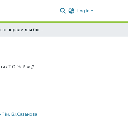
Log In
Корисні поради для біофермера-початківця
 / Т.О. Чайка //
 ім. В.І.Сазанова