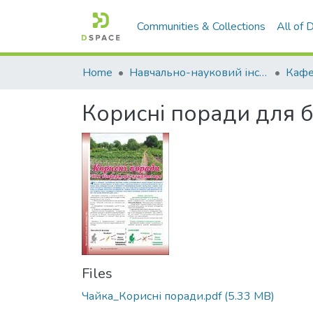
Communities & Collections
All of
Home
Навчально-науковий інститут агротехнологій, селекції та екології
Корисні поради для 
Files
Чайка_Корисні поради.pdf
(5.33 MB)