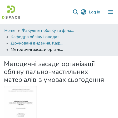
(current)
Log In
Communities
Home
Факультет обліку та фінансів
&
Кафедра обліку і оподаткування
Collections
Друковані видання. Кафедра обліку і оподаткування
Методичні засади організації обліку пально-мастильних матеріалів в умовах сьогодення
All of DSpace
Методичні засади організації
Statistics
обліку пально-мастильних
матеріалів в умовах сьогодення