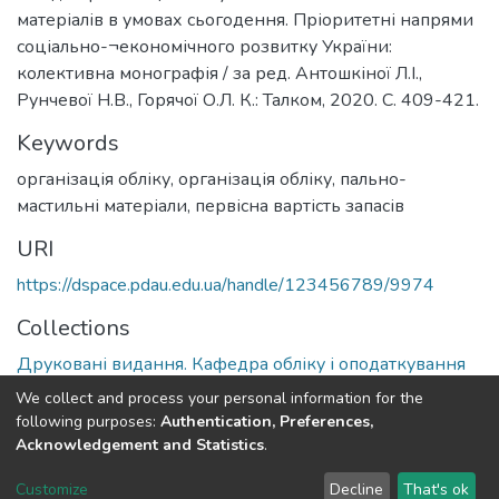
матеріалів в умовах сьогодення. Пріоритетні напрями
соціально-¬економічного розвитку України:
колективна монографія / за ред. Антошкіної Л.І.,
Рунчевої Н.В., Горячої О.Л. К.: Талком, 2020. С. 409-421.
Keywords
організація обліку
,
організація обліку, пально-
мастильні матеріали, первісна вартість запасів
URI
https://dspace.pdau.edu.ua/handle/123456789/9974
Collections
Друковані видання. Кафедра обліку і оподаткування
We collect and process your personal information for the
Full item page
following purposes:
Authentication, Preferences,
Acknowledgement and Statistics
.
DSpace software
copyright © 2002-2026
LYRASIS
Customize
Decline
That's ok