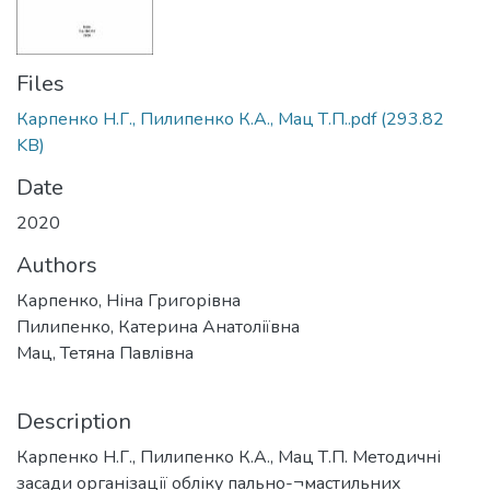
Files
Карпенко Н.Г., Пилипенко К.А., Мац Т.П..pdf
(293.82
KB)
Date
2020
Authors
Карпенко, Ніна Григорівна
Пилипенко, Катерина Анатоліївна
Мац, Тетяна Павлівна
Description
Карпенко Н.Г., Пилипенко К.А., Мац Т.П. Методичні
засади організації обліку пально-¬мастильних