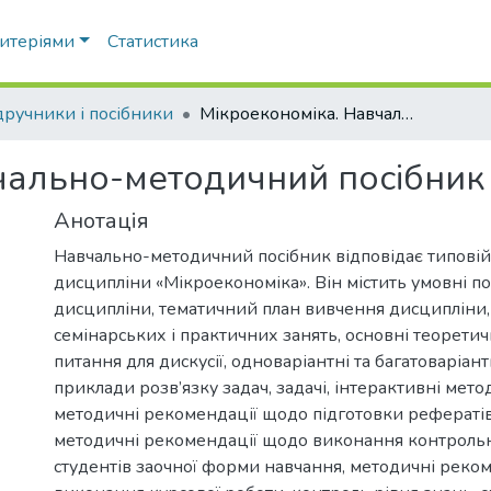
ритеріями
Статистика
дручники і посібники
Мікроекономіка. Навчально-методичний посібник
чально-методичний посібник
Анотація
Навчально-методичний посібник відповідає типовій
дисципліни «Мікроекономіка». Він містить умовні по
дисципліни, тематичний план вивчення дисципліни,
семінарських і практичних занять, основні теоретич
питання для дискусії, одноваріантні та багатоваріант
приклади розв’язку задач, задачі, інтерактивні мето
методичні рекомендації щодо підготовки рефератів
методичні рекомендації щодо виконання контрольн
студентів заочної форми навчання, методичні реко