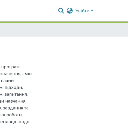
Увійти
 програмі
значення, зміст
 плани
ні підходи,
ні запитання,
ди навчання,
, завдання та
ої роботи
мендації щодо