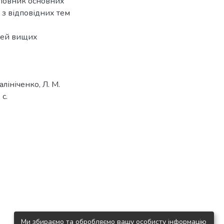
словник основних
 з відповідних тем
стей вищих
алініченко, Л. М.
 с.
Ми збираємо та обробляємо вашу особисту інформацію