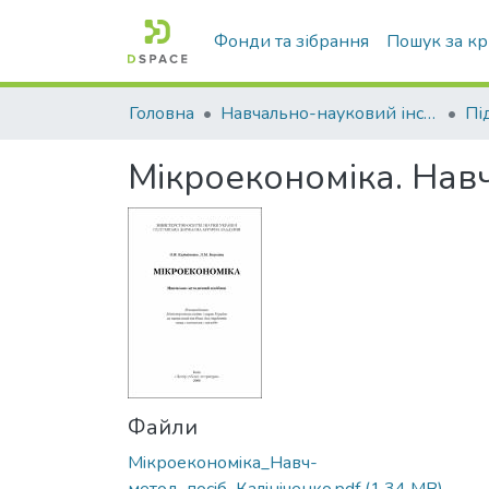
Фонди та зібрання
Пошук за к
Головна
Навчально-науковий інститут економіки, управління, права та інформаційних технологій
Пі
Мікроекономіка. Нав
Файли
Мiкроекономiка_Навч-