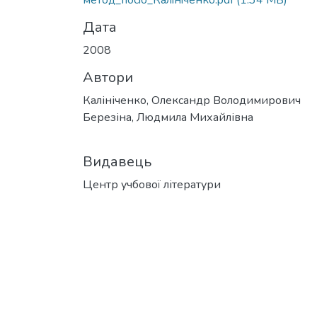
метод_посiб_Калiнiченко.pdf
(1.34 MB)
Дата
2008
Автори
Калініченко, Олександр Володимирович
Березіна, Людмила Михайлівна
Видавець
Центр учбової літератури