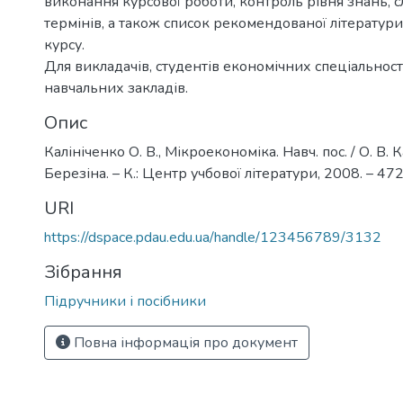
виконання курсової роботи, контроль рівня знань, 
термінів, а також список рекомендованої літератури
курсу.
Для викладачів, студентів економічних спеціально
навчальних закладів.
Опис
Калініченко О. В., Мікроекономіка. Навч. пос. / О. В. К
Березіна. – К.: Центр учбової літератури, 2008. – 472
URI
https://dspace.pdau.edu.ua/handle/123456789/3132
Зібрання
Підручники і посібники
Повна інформація про документ